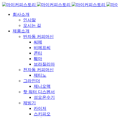
회사소개
인사말
오시는 길
제품소개
반자동 커피머신
씨메
비에프씨
콘티
훼마
브라질리아
전자동 커피머신
제티노
그라인더
제니오맥
핫 워터 디스펜서
성오온수기
제빙기
카이저
스키피오