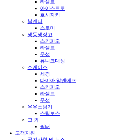
라셀르
아이스트로
호시자키
블렌더
스토미
냉동냉장고
스키피오
라셀르
우성
유니크대성
쇼케이스
세경
다이아 알엔에프
스키피오
라셀르
우성
우유스팀기
스팀보스
그 외
필터
고객지원
공지사항 및 뉴스