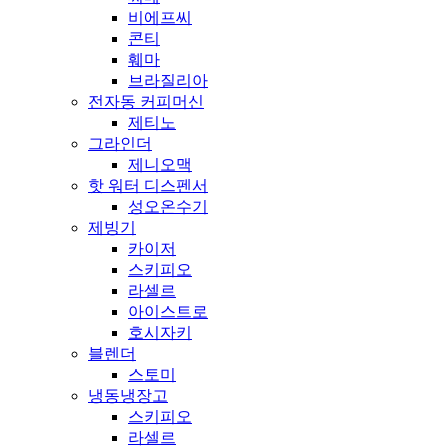
비에프씨
콘티
훼마
브라질리아
전자동 커피머신
제티노
그라인더
제니오맥
핫 워터 디스펜서
성오온수기
제빙기
카이저
스키피오
라셀르
아이스트로
호시자키
블렌더
스토미
냉동냉장고
스키피오
라셀르