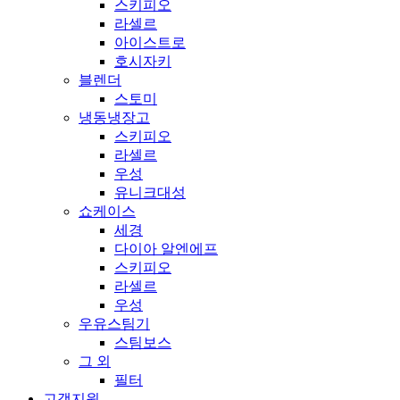
스키피오
라셀르
아이스트로
호시자키
블렌더
스토미
냉동냉장고
스키피오
라셀르
우성
유니크대성
쇼케이스
세경
다이아 알엔에프
스키피오
라셀르
우성
우유스팀기
스팀보스
그 외
필터
고객지원