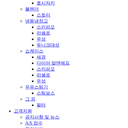
호시자키
블렌더
스토미
냉동냉장고
스키피오
라셀르
우성
유니크대성
쇼케이스
세경
다이아 알엔에프
스키피오
라셀르
우성
우유스팀기
스팀보스
그 외
필터
고객지원
공지사항 및 뉴스
A/S 접수