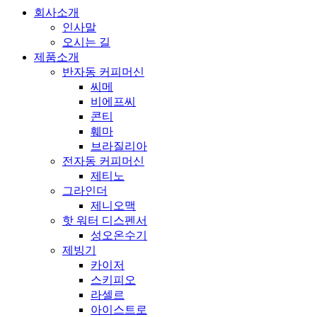
회사소개
인사말
오시는 길
제품소개
반자동 커피머신
씨메
비에프씨
콘티
훼마
브라질리아
전자동 커피머신
제티노
그라인더
제니오맥
핫 워터 디스펜서
성오온수기
제빙기
카이저
스키피오
라셀르
아이스트로