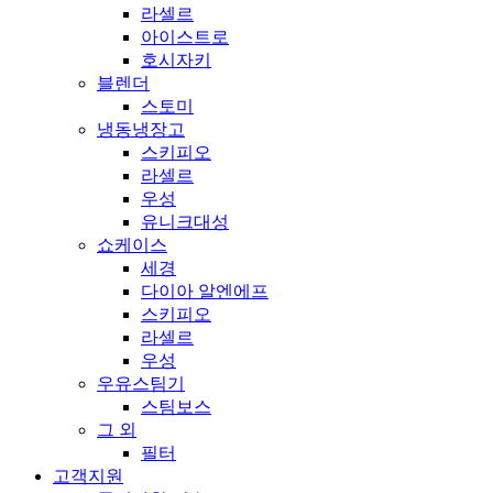
라셀르
아이스트로
호시자키
블렌더
스토미
냉동냉장고
스키피오
라셀르
우성
유니크대성
쇼케이스
세경
다이아 알엔에프
스키피오
라셀르
우성
우유스팀기
스팀보스
그 외
필터
고객지원