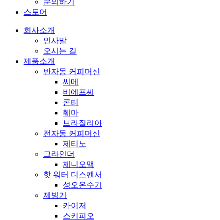
문의하기
스토어
회사소개
인사말
오시는 길
제품소개
반자동 커피머신
씨메
비에프씨
콘티
훼마
브라질리아
전자동 커피머신
제티노
그라인더
제니오맥
핫 워터 디스펜서
성오온수기
제빙기
카이저
스키피오